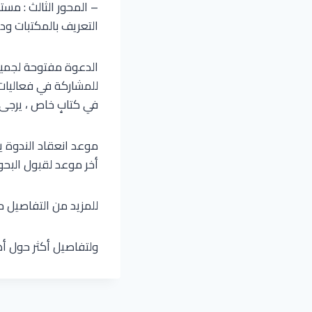
– المحور الثالث : مست
التعريف بالمكتبات ودور
الدعوة مفتوحة لجميع 
للمشاركة في فعاليات 
في كتابٍ خاص ، يرجى 
موعد انعقاد الندوة يوم 07 مايو 2018 م، بفندق باب البحر 
أخر موعد لقبول البحوث 21 أبريل 18
للمزيد من التفاصيل 
ولتفاصيل أكثر حول أ