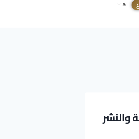
ع
Ar
ة والنشر