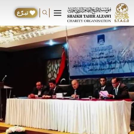
تبـرّع