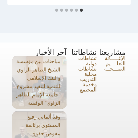
مشاريعنا
نشاطاتنا
آخر الأخبار
الإغـــــاثة
تشاطات
مباحثات بين مؤسسة
التعلــــيم
دولية
الصـــحــة
نشاطات
الشيخ الطاهر الزاوي
محلية
والبنك الإسلامي
التدريب
وخدمة
للتنمية لتنفيذ مشروع
المجتمع
"جامعة الإمام الطاهر
الزاوي" الوقفية
وفد ألماني رفيع
المستوى برئاسة
مفوض حقوق