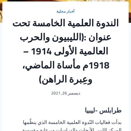
أخبار محلية
الندوة العلمية الخامسة تحت
عنوان :(الليبيون والحرب
العالمية الأولى 1914 –
1918م مأساة الماضي،
وعِبرة الراهن)
ديسمبر 26, 2021
طرابلس -ليبيا
بدأت فعاليات النّدوة العلمية الخامسة الذي ينظّمها
المركز الليبي للأبحاث والدراسات وبرعاية مؤسسة