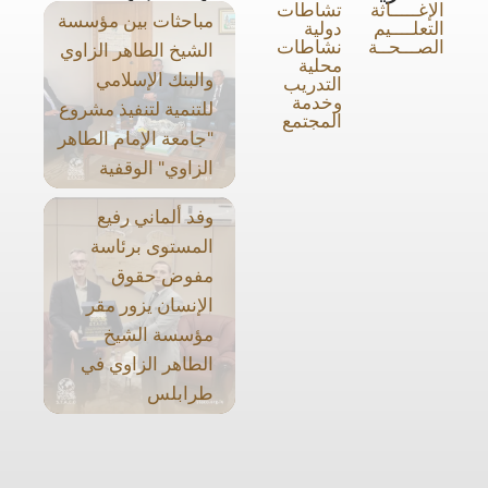
الإغـــــاثة
تشاطات
مباحثات بين مؤسسة
التعلــــيم
دولية
الصـــحــة
نشاطات
الشيخ الطاهر الزاوي
محلية
والبنك الإسلامي
التدريب
وخدمة
للتنمية لتنفيذ مشروع
المجتمع
"جامعة الإمام الطاهر
الزاوي" الوقفية
وفد ألماني رفيع
المستوى برئاسة
مفوض حقوق
الإنسان يزور مقر
مؤسسة الشيخ
الطاهر الزاوي في
طرابلس