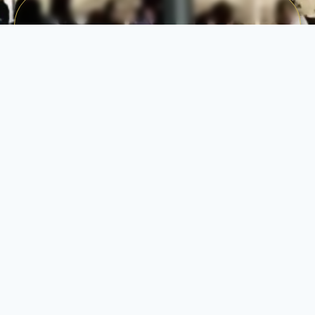
ساهم في صناعة الفارق اليوم
كل تبرع له قيمته. انضموا إلينا لبناء مستقبل أفضل
للمجتمعات الضعيفة.
تبــّرع الآن