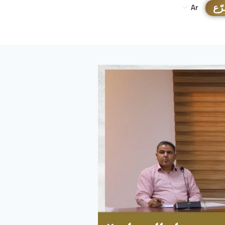
رّع
Ar