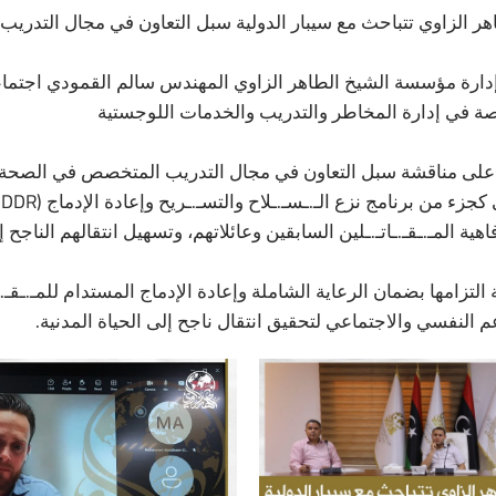
 الزاوي تتباحث مع سيبار الدولية سبل التعاون في مجال التدريب
رة مؤسسة الشيخ الطاهر الزاوي المهندس سالم القمودي اجتماع
تصة في إدارة المخاطر والتدريب والخدمات اللوجستية
 على مناقشة سبل التعاون في مجال التدريب المتخصص في الصحة ا
ا
اهية المـ.ـقـ.ـاتـ.ـلين السابقين وعائلاتهم، وتسهيل انتقالهم الناجح إ
تزامها بضمان الرعاية الشاملة وإعادة الإدماج المستدام للمـ.ـقـ.ـا
م النفسي والاجتماعي لتحقيق انتقال ناجح إلى الحياة المدنية.