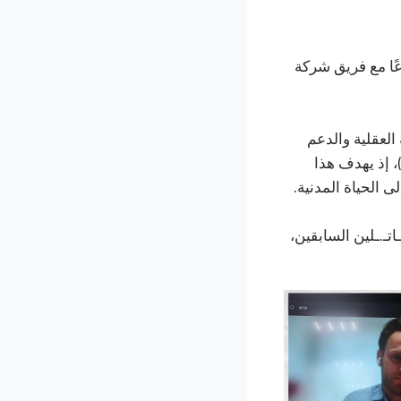
ًا مع فريق شركة
لعقلية والدعم
لنفسي والاجتماعي كجزء من برنامج نزع الـ.ـسـ.ـلاح والتسـ.ـريح وإعادة الإدماج (DDR)، إذ يهدف هذا
لى الحياة المدنية.
تـ.ـلين السابقين،