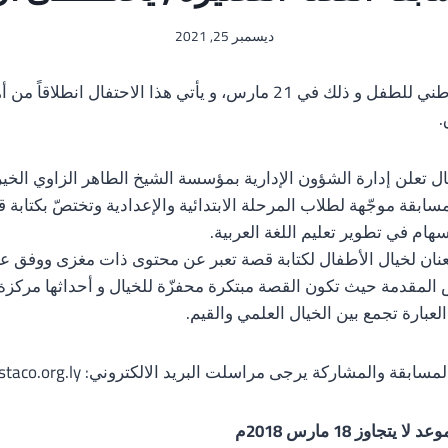
ديسمبر 25, 2021
تحتفل ليبيا باليوم الوطني للطفل و ذلك في 21 مارس، و يأتي هذا الاحتفال
.
ال تعلن إدارة الشؤون الإدارية بمؤسسة الشيخ الطاهر الزاوي الخي
ي مسابقة موجّهة لطلاب المرحلة الابتدائية والإعدادية وتختصّ بكتا
إسهام في تطوير تعليم اللغة العربية.
عنان لخيال الأطفال لكتابة قصة تعبر عن محتوى ذات مغزى ووفق عن
المقدمة حيث تكون القصة مبتكرة محفزّة للخيال و أحداثها مركزة 
لعبارة تجمع بين الخيال العلمي والقيم.
ة والمشاركة يرجى مراسلت البريد الالكتروني: social_1@staco.org.ly
جاوز 18 مارس 2018م