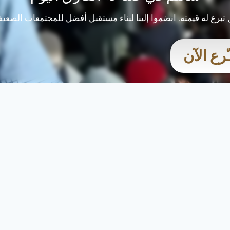
تبرع له قيمته. انضموا إلينا لبناء مستقبل أفضل للمجتمعات الضعيف
ـّرع الآن