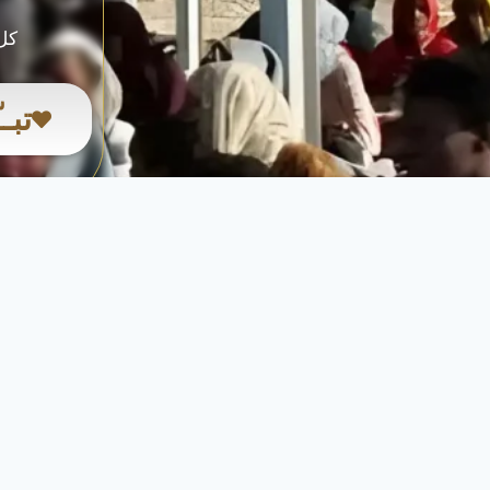
كل 
تبـ