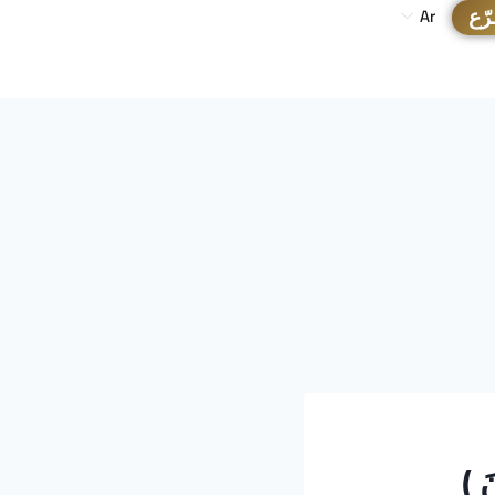
رّع
Ar
 )