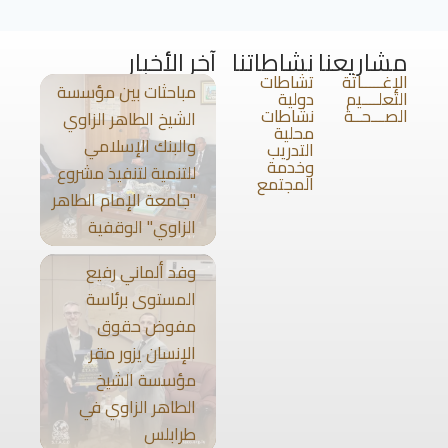
مشاريعنا
نشاطاتنا
آخر الأخبار
الإغـــــاثة
تشاطات
مباحثات بين مؤسسة
التعلــــيم
دولية
الصـــحــة
نشاطات
الشيخ الطاهر الزاوي
محلية
والبنك الإسلامي
التدريب
وخدمة
للتنمية لتنفيذ مشروع
المجتمع
"جامعة الإمام الطاهر
الزاوي" الوقفية
وفد ألماني رفيع
المستوى برئاسة
مفوض حقوق
الإنسان يزور مقر
مؤسسة الشيخ
الطاهر الزاوي في
طرابلس