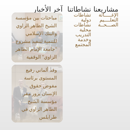
مشاريعنا
نشاطاتنا
آخر الأخبار
الإغـــــاثة
تشاطات
مباحثات بين مؤسسة
التعلــــيم
دولية
الصـــحــة
نشاطات
الشيخ الطاهر الزاوي
محلية
والبنك الإسلامي
التدريب
وخدمة
للتنمية لتنفيذ مشروع
المجتمع
"جامعة الإمام الطاهر
الزاوي" الوقفية
وفد ألماني رفيع
المستوى برئاسة
مفوض حقوق
الإنسان يزور مقر
مؤسسة الشيخ
الطاهر الزاوي في
طرابلس