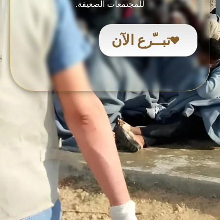
للمجتمعات الضعيفة.
تبــّرع الآن