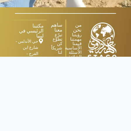
من
ساهم
مكتبنا
نحن
معنا
الرئيسي في
رؤيتنا
تبرّع
ليبيا
مهمتنا
تطوّع
حي الأندلس -
قيمنا
كن
الأساسية
شريكاً
شارع ابن
الأسئلة
لنا
الفرج -
الشائعة
طرابلس
info@staco.org.ly
مع كل تبرع،
تضمن مؤسسة
STACO تقديم
مساعدات شفافة
وفعالة لمن هم
في حاجة إليها.
© 2026 All rights Reserved for STACO | Designed By