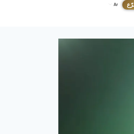
رّع
Ar