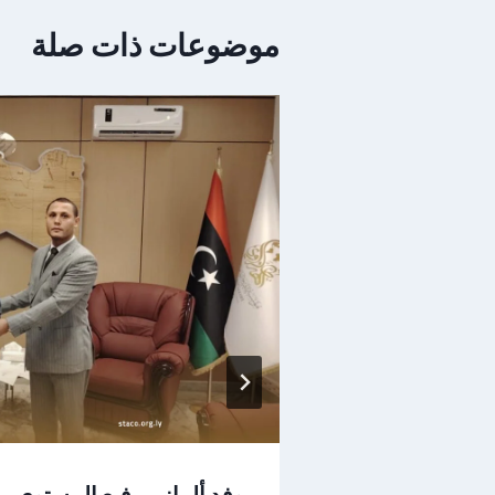
موضوعات ذات صلة
التشيك لبحث
وفد ألماني رفيع المستوى 