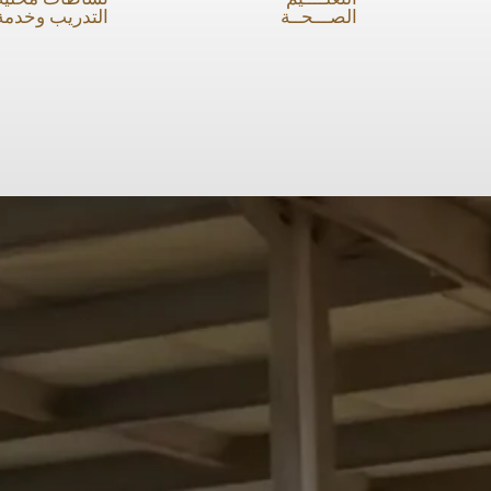
الصـــحــة
التدريب وخدمة