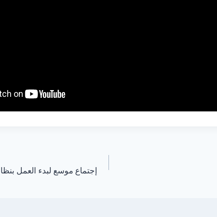
إجتماع موسع لبدء العمل بنظام ( ERP ) داخل ال