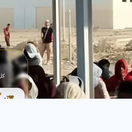
كل 
تبـ