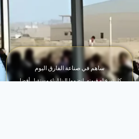
ساهم في صناعة الفارق اليوم
كل تبرع له قيمته. انضموا إلينا لبناء مستقبل أفضل
للمجتمعات الضعيفة.
تبــّرع الآن