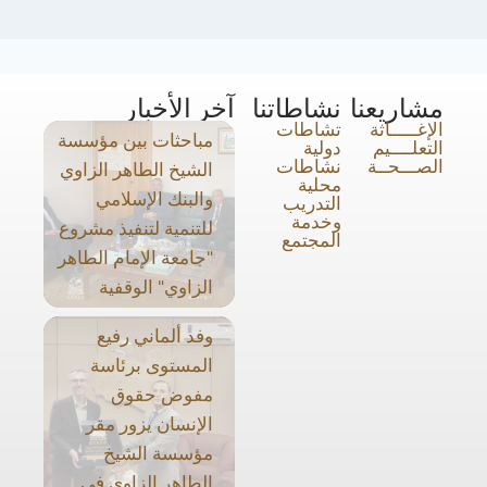
مشاريعنا
نشاطاتنا
آخر الأخبار
الإغـــــاثة
تشاطات
مباحثات بين مؤسسة
التعلــــيم
دولية
الصـــحــة
نشاطات
الشيخ الطاهر الزاوي
محلية
والبنك الإسلامي
التدريب
وخدمة
للتنمية لتنفيذ مشروع
المجتمع
"جامعة الإمام الطاهر
الزاوي" الوقفية
وفد ألماني رفيع
المستوى برئاسة
مفوض حقوق
الإنسان يزور مقر
مؤسسة الشيخ
الطاهر الزاوي في