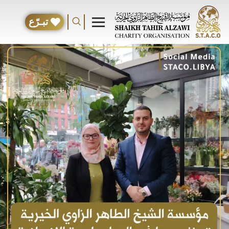
تبـرّع