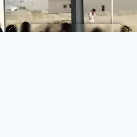
ساهم في صناعة الفارق اليوم
كل تبرع له قيمته. انضموا إلينا لبناء مستقبل أفضل
للمجتمعات الضعيفة.
تبــّرع الآن