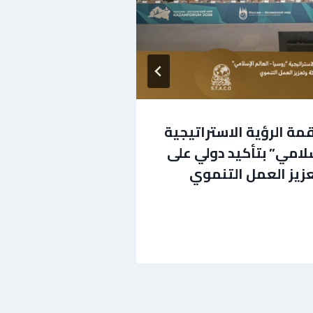
مة الرؤية الاستراتيجية
انطلاق أعمال 
سلامي” بتأكيد دولي على
“روسيا – العال
زيز العمل التنموي
بمشاركة دولي
مايو 16, 2026