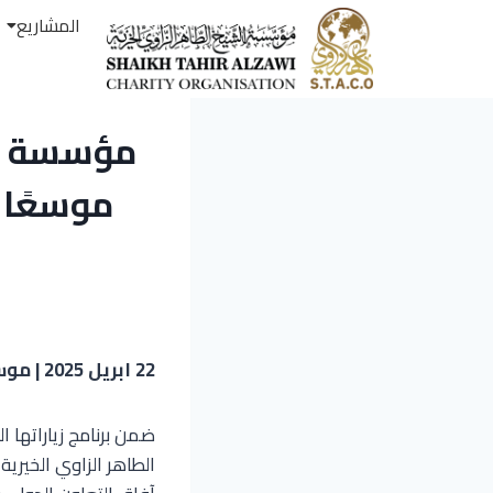
المشاريع
مؤسسة الش
موسعًا 
22 ابريل 2025 | موسكو – روسيا
ضمن برنامج زياراتها