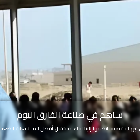
ساهم في صناعة الفارق اليوم
تبرع له قيمته. انضموا إلينا لبناء مستقبل أفضل للمجتمعات الضعيف