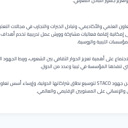
تعزيز جسور التبادل المعرفي.
اون العلمي والأكاديمي، وتبادل الخبرات والتجارب في مجالات التعل
لى إمكانية إقامة فعاليات مشتركة وورش عمل تدريبية تخدم أهداف ا
مؤسسات الليبية والروسية.
لاجتماع على أهمية تعزيز الحوار الثقافي بين الشعوب، وربط الجهود ا
التي تنفذها المؤسسة في ليبيا وعدد من الدول.
ويأتي هذا اللقاء ضمن جهود STACO لتوسيع نطاق شراكاتها الدولية، وإرسا
ي والإنساني على المستويين الإقليمي والعالمي.