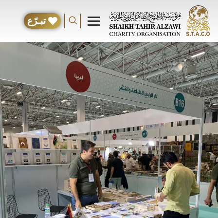
تبـرّع