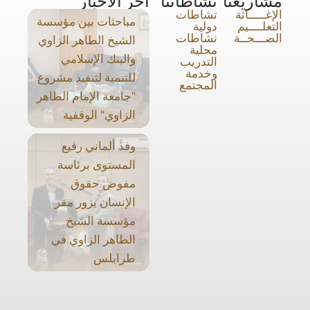
مشاريعنا
نشاطاتنا
آخر الأخبار
الإغـــــاثة
تشاطات
مباحثات بين مؤسسة
التعلــــيم
دولية
الصـــحــة
نشاطات
الشيخ الطاهر الزاوي
محلية
والبنك الإسلامي
التدريب
وخدمة
للتنمية لتنفيذ مشروع
المجتمع
"جامعة الإمام الطاهر
الزاوي" الوقفية
وفد ألماني رفيع
المستوى برئاسة
مفوض حقوق
الإنسان يزور مقر
مؤسسة الشيخ
الطاهر الزاوي في
طرابلس